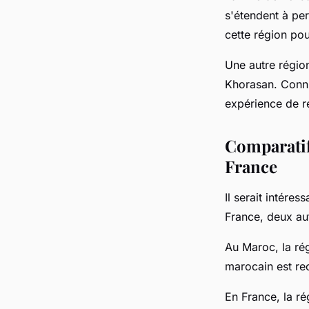
s'étendent à pe
cette région pou
Une autre régio
Khorasan. Connue
expérience de ré
Comparatif 
France
Il serait intére
France, deux au
Au Maroc, la rég
marocain est re
En France, la ré