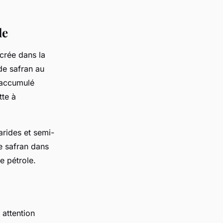
le
crée dans la
 de safran au
 accumulé
tte à
arides et semi-
de safran dans
e pétrole.
 attention