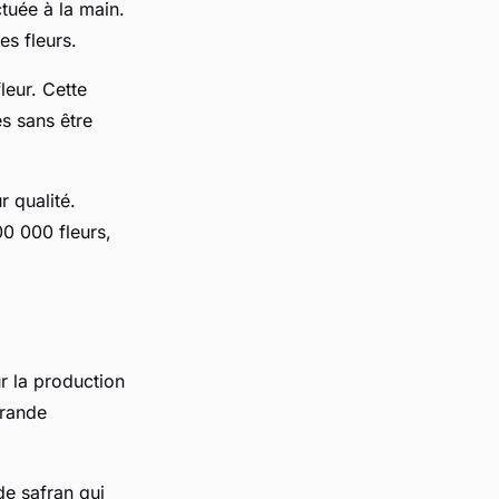
ctuée à la main.
es fleurs.
leur. Cette
és sans être
r qualité.
0 000 fleurs,
r la production
grande
de safran qui