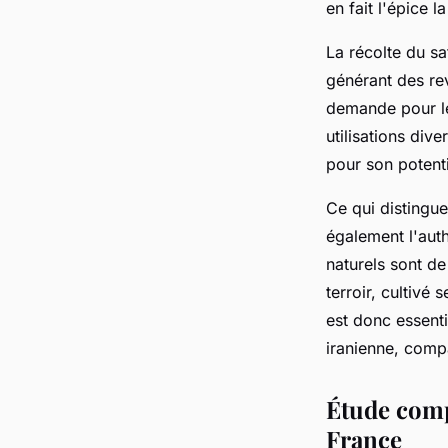
en fait l'épice 
La récolte du sa
générant des rev
demande pour le
utilisations div
pour son potenti
Ce qui distingue
également l'aut
naturels sont d
terroir, cultivé
est donc essent
iranienne, compa
Étude compa
France