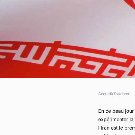
Accueil
›
Tourisme
TOURISME
Où expérimenter la 
En ce beau jour
expérimenter la 
en Iran?
l'Iran est le p