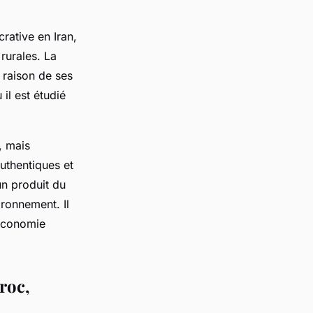
rative en Iran,
rurales. La
 raison de ses
il est étudié
, mais
uthentiques et
un produit du
ironnement. Il
'économie
roc,