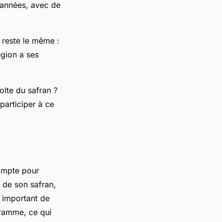
 années, avec de
f reste le même :
égion a ses
olte du safran ?
participer à ce
ompte pour
é de son safran,
t important de
gramme, ce qui