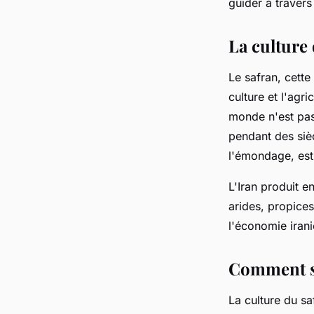
guider à traver
Benjamin
•
18 mai 2024
•
6 min de lecture
La culture 
Le safran, cette
culture et l'agri
monde n'est pas
pendant des sièc
l'émondage, est
L'Iran produit 
arides, propices
l'économie iran
Comment se 
La culture du sa