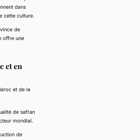
ennent dans
e cette culture.
ovince de
n offre une
c et en
Maroc et de la
ualité de safran
cteur mondial.
duction de