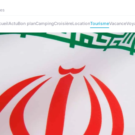
les
ueil
Actu
Bon plan
Camping
Croisière
Location
Tourisme
Vacance
Voy