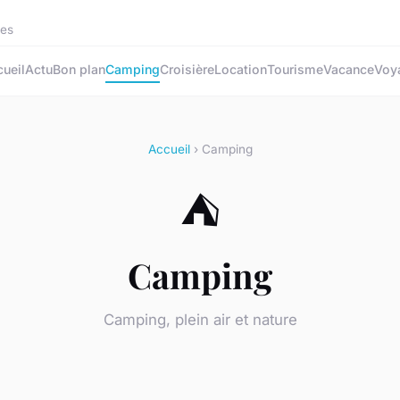
les
ueil
Actu
Bon plan
Camping
Croisière
Location
Tourisme
Vacance
Voy
Accueil
› Camping
⛺
Camping
Camping, plein air et nature