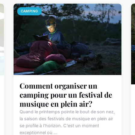
CAMPING
Comment organiser un
camping pour un festival de
musique en plein air?
Quand le printemps pointe le bout de son nez,
la saison des festivals de musique en plein air
se profile à l'horizon. C'est un moment
exceptionnel où ...